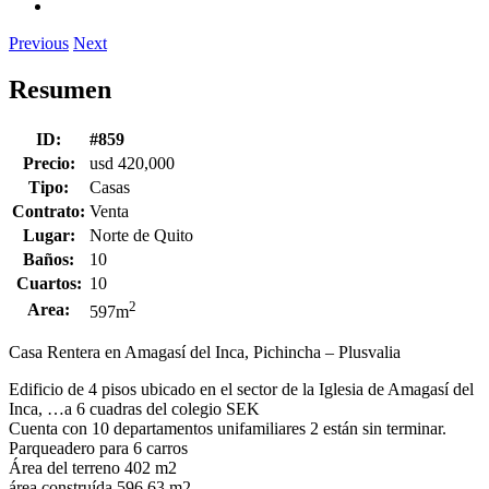
Previous
Next
Resumen
ID:
#859
Precio:
usd 420,000
Tipo:
Casas
Contrato:
Venta
Lugar:
Norte de Quito
Baños:
10
Cuartos:
10
2
Area:
597m
Casa Rentera en Amagasí del Inca, Pichincha – Plusvalia
Edificio de 4 pisos ubicado en el sector de la Iglesia de Amagasí del
Inca, …a 6 cuadras del colegio SEK
Cuenta con 10 departamentos unifamiliares 2 están sin terminar.
Parqueadero para 6 carros
Área del terreno 402 m2
área construída 596,63 m2