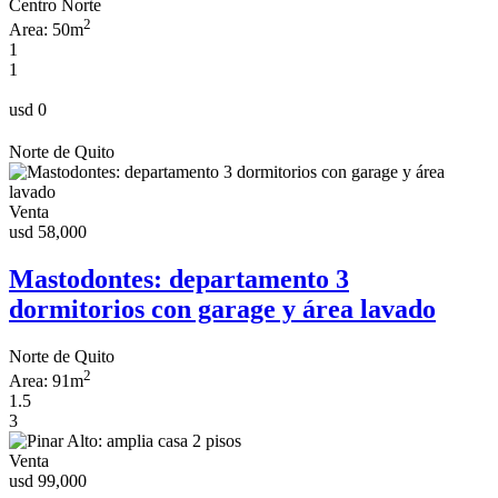
Centro Norte
2
Area:
50m
1
1
usd 0
Norte de Quito
Venta
usd 58,000
Mastodontes: departamento 3
dormitorios con garage y área lavado
Norte de Quito
2
Area:
91m
1.5
3
Venta
usd 99,000