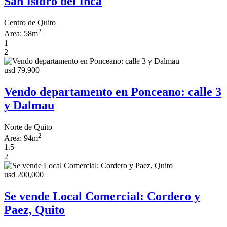
San Isidro del Inca
Centro de Quito
2
Area:
58m
1
2
usd 79,900
Vendo departamento en Ponceano: calle 3
y Dalmau
Norte de Quito
2
Area:
94m
1.5
2
usd 200,000
Se vende Local Comercial: Cordero y
Paez, Quito